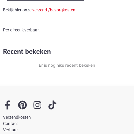
met
Bekijk hier onze
verzend-/bezorgkosten
rotan
aantal
Per direct leverbaar.
Recent bekeken
Er is nog niks recent bekeken
F
P
I
T
a
i
n
i
Verzendkosten
c
n
s
k
Contact
e
t
t
t
Verhuur