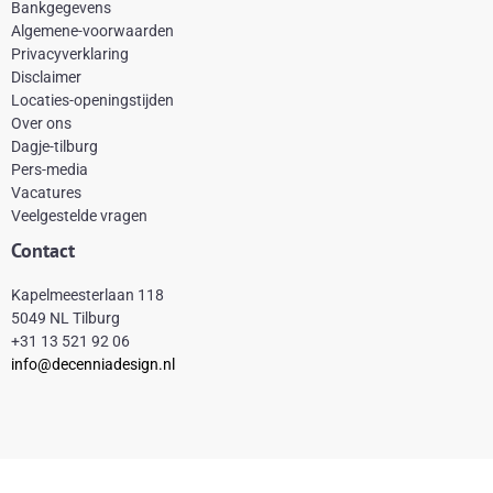
Bankgegevens
b
e
a
o
Algemene-voorwaarden
o
r
g
k
Privacyverklaring
Disclaimer
o
e
r
Locaties-openingstijden
k
s
a
Over ons
-
t
m
Dagje-tilburg
Pers-media
f
Vacatures
Veelgestelde vragen
Contact
Kapelmeesterlaan 118
5049 NL Tilburg
+31 13 521 92 06
info@decenniadesign.nl