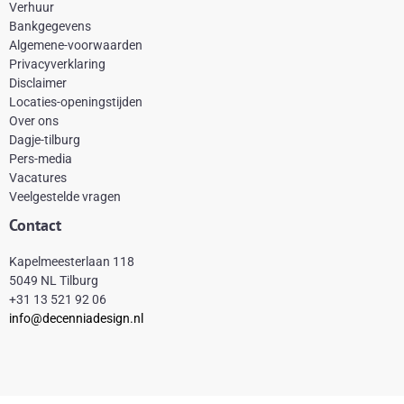
e
t
t
t
Verhuur
Bankgegevens
b
e
a
o
Algemene-voorwaarden
o
r
g
k
Privacyverklaring
Disclaimer
o
e
r
Locaties-openingstijden
k
s
a
Over ons
-
t
m
Dagje-tilburg
Pers-media
f
Vacatures
Veelgestelde vragen
Contact
Kapelmeesterlaan 118
5049 NL Tilburg
+31 13 521 92 06
info@decenniadesign.nl