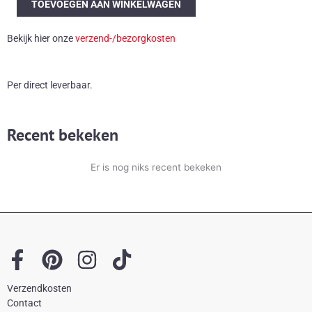
TOEVOEGEN AAN WINKELWAGEN
rechthoekige
spiegel
Bekijk hier onze
verzend-/bezorgkosten
aantal
Per direct leverbaar.
Recent bekeken
Er is nog niks recent bekeken
F
P
I
T
a
i
n
i
Verzendkosten
c
n
s
k
Contact