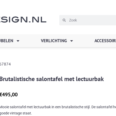
Zoeken
Zoeken
BELEN
VERLICHTING
ACCESSOIR
67874
Brutalistische salontafel met lectuurbak
€
495,00
Mooie salontafel met lectuurbak in een brutalistische stijl. De salontafel 
goede vintage staat.