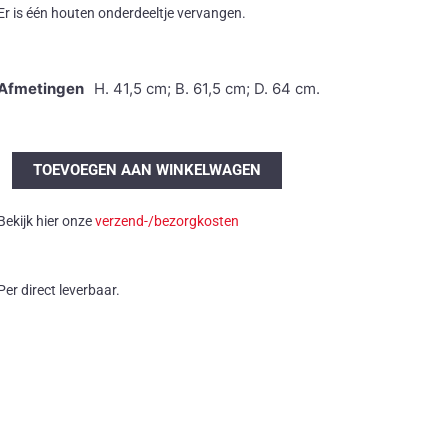
Er is één houten onderdeeltje vervangen.
Afmetingen
H. 41,5 cm; B. 61,5 cm; D. 64 cm.
Brutalistische
TOEVOEGEN AAN WINKELWAGEN
salontafel
met
Bekijk hier onze
verzend-/bezorgkosten
lectuurbak
aantal
Per direct leverbaar.