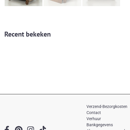
Recent bekeken
Verzend-Bezorgkosten
Contact
Verhuur
Bankgegevens
F
P
I
T