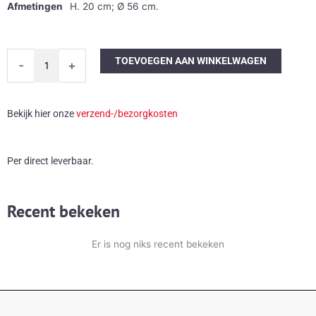
Afmetingen
H. 20 cm; Ø 56 cm.
Banci
TOEVOEGEN AAN WINKELWAGEN
-
+
Firenze
plafondlamp
met
Bekijk hier onze
verzend-/bezorgkosten
floraal
motief
aantal
Per direct leverbaar.
Recent bekeken
Er is nog niks recent bekeken