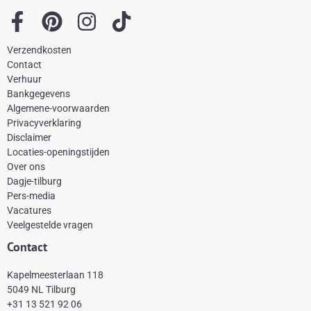
F
P
I
T
a
i
n
i
Verzendkosten
c
n
s
k
Contact
e
t
t
t
Verhuur
Bankgegevens
b
e
a
o
Algemene-voorwaarden
o
r
g
k
Privacyverklaring
Disclaimer
o
e
r
Locaties-openingstijden
k
s
a
Over ons
-
t
m
Dagje-tilburg
Pers-media
f
Vacatures
Veelgestelde vragen
Contact
Kapelmeesterlaan 118
5049 NL Tilburg
+31 13 521 92 06