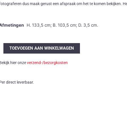
fotograferen dus maak gerust een afspraak om het te komen bekijken. Het 
Afmetingen
H. 133,5 cm; B. 103,5 cm; D. 3,5 cm.
Abstract
TOEVOEGEN AAN WINKELWAGEN
kunstwerk
van
Bekijk hier onze
verzend-/bezorgkosten
Scholz
aantal
Per direct leverbaar.