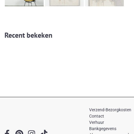
Recent bekeken
Verzend-Bezorgkosten
Contact
Verhuur
Bankgegevens
F
P
I
T