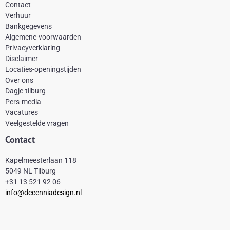
c
n
s
k
Contact
e
t
t
t
Verhuur
Bankgegevens
b
e
a
o
Algemene-voorwaarden
o
r
g
k
Privacyverklaring
Disclaimer
o
e
r
Locaties-openingstijden
k
s
a
Over ons
-
t
m
Dagje-tilburg
Pers-media
f
Vacatures
Veelgestelde vragen
Contact
Kapelmeesterlaan 118
5049 NL Tilburg
+31 13 521 92 06
info@decenniadesign.nl