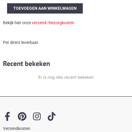
60s
TOEVOEGEN AAN WINKELWAGEN
Parapluhouder
uit
Bekijk hier onze
verzend-/bezorgkosten
Duitsland
aantal
Per direct leverbaar.
Recent bekeken
Er is nog niks recent bekeken
F
P
I
T
a
i
n
i
Verzendkosten