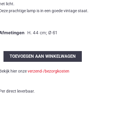
het licht.
Deze prachtige lamp is in een goede vintage staat.
Afmetingen
H. 44 cm; Ø 61
50's
TOEVOEGEN AAN WINKELWAGEN
pendellamp
aantal
Bekijk hier onze
verzend-/bezorgkosten
Per direct leverbaar.