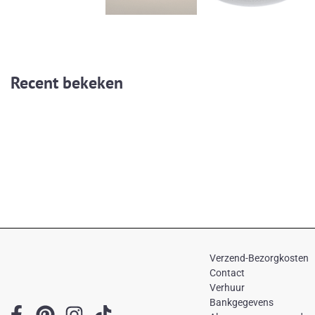
Recent bekeken
Verzend-Bezorgkosten
Contact
Verhuur
Bankgegevens
F
P
I
T