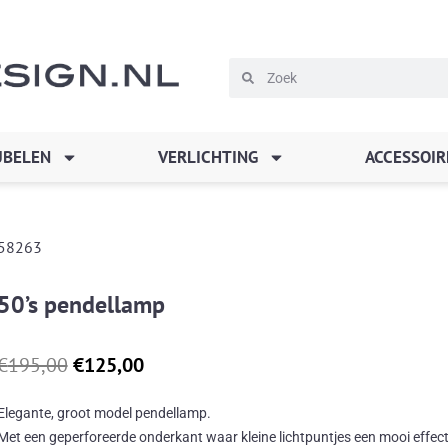
Zoeken
Zoeken
BELEN
VERLICHTING
ACCESSOIR
58263
50’s pendellamp
Oorspronkelijke
Huidige
€
195,00
€
125,00
prijs
prijs
was:
is:
Elegante, groot model pendellamp.
€195,00.
€125,00.
Met een geperforeerde onderkant waar kleine lichtpuntjes een mooi effect