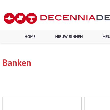
Ga
naar
de
inhoud
HOME
NIEUW BINNEN
MEU
Banken