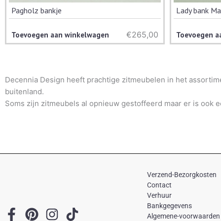
Pagholz bankje
Lady bank Ma
€
265,00
Toevoegen aan winkelwagen
Toevoegen a
Decennia Design heeft prachtige zitmeubelen in het assortim
buitenland.
Soms zijn zitmeubels al opnieuw gestoffeerd maar er is ook ee
Verzend-Bezorgkosten
Contact
Verhuur
Bankgegevens
F
P
I
T
Algemene-voorwaarden