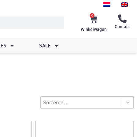
0
Winkelwagen
Contact
Winkelwagen
RES
SALE
Sorteren
Sort content
Sort content