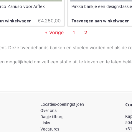
rco Zanuso voor Arflex
Pirkka bankje een designklassi
€
4.250,00
an winkelwagen
Toevoegen aan winkelwagen
« Vorige
1
2
ent. Deze tweedehands banken en stoelen worden net als de re
n mogelijkheid om zelf een stofje uit te kiezen en te laten bek
Co
Locaties-openingstijden
Over ons
Kap
Dagje-tilburg
504
Links
+31
Vacatures