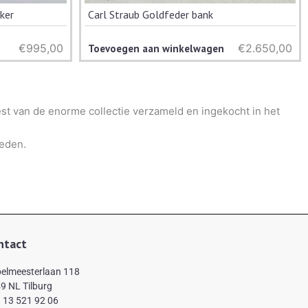
eker
Carl Straub Goldfeder bank
€
995,00
€
2.650,00
Toevoegen aan winkelwagen
st van de enorme collectie verzameld en ingekocht in het
leden.
ntact
elmeesterlaan 118
9 NL Tilburg
 13 521 92 06