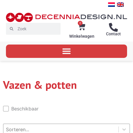
Ga
naar
de
inhoud
0
Winkelwagen
Zoeken
Zoeken
Contact
Winkelwagen
Vazen & potten
Beschikbaar
Beschikbaar
Sorteren
Sort content
Sort content