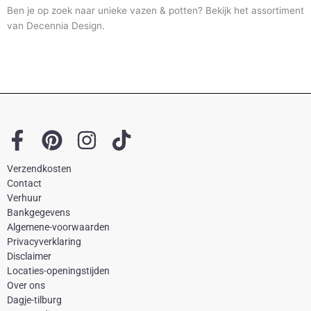
Ben je op zoek naar unieke vazen & potten? Bekijk het assortiment
van Decennia Design.
F
P
I
T
a
i
n
i
Verzendkosten
c
n
s
k
Contact
e
t
t
t
Verhuur
Bankgegevens
b
e
a
o
Algemene-voorwaarden
o
r
g
k
Privacyverklaring
Disclaimer
o
e
r
Locaties-openingstijden
k
s
a
Over ons
-
t
m
Dagje-tilburg