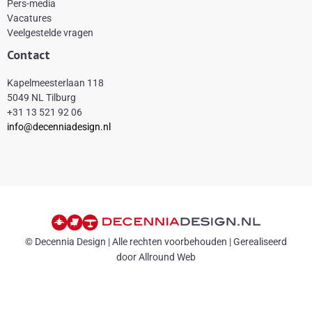
Pers-media
f
Vacatures
Veelgestelde vragen
Contact
Kapelmeesterlaan 118
5049 NL Tilburg
+31 13 521 92 06
info@decenniadesign.nl
© Decennia Design | Alle rechten voorbehouden | Gerealiseerd
door Allround Web